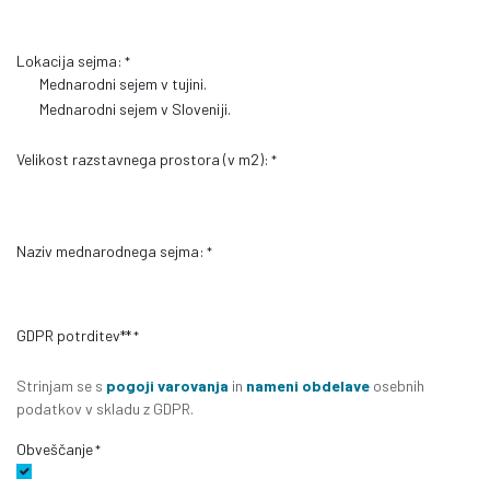
Lokacija sejma:
*
Mednarodni sejem v tujini.
Mednarodni sejem v Sloveniji.
Velikost razstavnega prostora (v m2):
*
Naziv mednarodnega sejma:
*
GDPR potrditev**
*
Strinjam se s
pogoji varovanja
in
nameni obdelave
osebnih
podatkov v skladu z GDPR.
Obveščanje
*