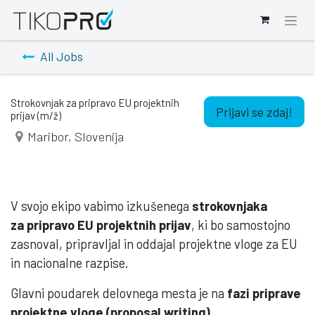
All Jobs
Strokovnjak za pripravo EU projektnih
Prijavi se zdaj!
prijav (m/ž)
Maribor
,
Slovenija
V svojo ekipo vabimo izkušenega
strokovnjaka
za
pripravo EU projektnih prijav
, ki bo samostojno
zasnoval, pripravljal in oddajal projektne vloge za EU
in nacionalne razpise.
Glavni poudarek delovnega mesta je na
fazi priprave
projektne vloge (proposal writing)
.