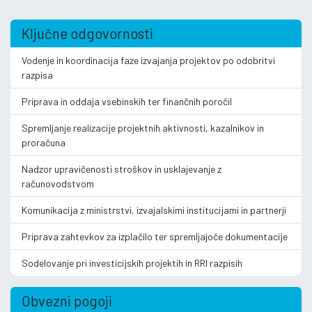
Ključne odgovornosti
Vodenje in koordinacija faze izvajanja projektov po odobritvi
razpisa
Priprava in oddaja vsebinskih ter finančnih poročil
Spremljanje realizacije projektnih aktivnosti, kazalnikov in
proračuna
Nadzor upravičenosti stroškov in usklajevanje z
računovodstvom
Komunikacija z ministrstvi, izvajalskimi institucijami in partnerji
Priprava zahtevkov za izplačilo ter spremljajoče dokumentacije
Sodelovanje pri investicijskih projektih in RRI razpisih
Obvezni pogoji