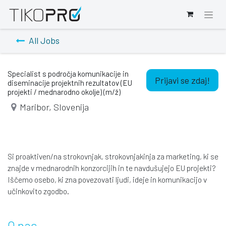
All Jobs
Specialist s področja komunikacije in
Prijavi se zdaj!
diseminacije projektnih rezultatov (EU
projekti / mednarodno okolje) (m/ž)
Maribor
,
Slovenija
Si proaktiven/na strokovnjak, strokovnjakinja za marketing, ki se
znajde v mednarodnih konzorcijih in te navdušujejo EU projekti?
Iščemo osebo, ki zna povezovati ljudi, ideje in komunikacijo v
učinkovito zgodbo.
O nas