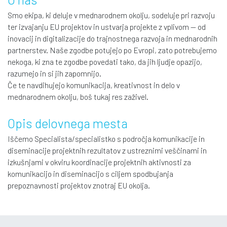
Smo ekipa, ki deluje v mednarodnem okolju, sodeluje pri razvoju
ter izvajanju EU projektov in ustvarja projekte z vplivom — od
inovacij in digitalizacije do trajnostnega razvoja in mednarodnih
partnerstev. Naše zgodbe potujejo po Evropi, zato potrebujemo
nekoga, ki zna te zgodbe povedati tako, da jih ljudje opazijo,
razumejo in si jih zapomnijo.
Če te navdihujejo komunikacija, kreativnost in delo v
mednarodnem okolju, boš tukaj res zaživel.
Opis delovnega mesta
Iščemo Specialista/specialistko s področja komunikacije in
diseminacije projektnih rezultatov z ustreznimi veščinami in
izkušnjami v okviru koordinacije projektnih aktivnosti za
komunikacijo in diseminacijo s ciljem spodbujanja
prepoznavnosti projektov znotraj EU okolja.