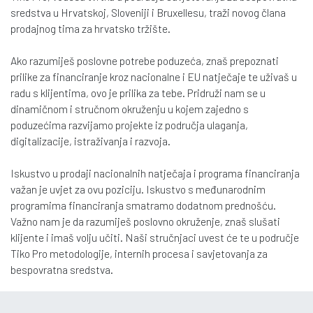
sredstva u Hrvatskoj, Sloveniji i Bruxellesu, traži novog člana
prodajnog tima za hrvatsko tržište.
Ako razumiješ poslovne potrebe poduzeća, znaš prepoznati
prilike za financiranje kroz nacionalne i EU natječaje te uživaš u
radu s klijentima, ovo je prilika za tebe. Pridruži nam se u
dinamičnom i stručnom okruženju u kojem zajedno s
poduzećima razvijamo projekte iz područja ulaganja,
digitalizacije, istraživanja i razvoja.
Iskustvo u prodaji nacionalnih natječaja i programa financiranja
važan je uvjet za ovu poziciju. Iskustvo s međunarodnim
programima financiranja smatramo dodatnom prednošću.
Važno nam je da razumiješ poslovno okruženje, znaš slušati
klijente i imaš volju učiti. Naši stručnjaci uvest će te u područje
Tiko Pro metodologije, internih procesa i savjetovanja za
bespovratna sredstva.