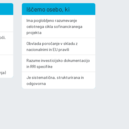
Iščemo osebo, ki
Ima poglobljeno razumevanje
celotnega cikla sofinanciranega
projekta
oči,
Obvlada poročanje v skladu z
nacionalnimi in EU pravili
Razume investicijsko dokumentacijo
in RRI specifike
nja)
Je sistematična, strukturirana in
odgovorna