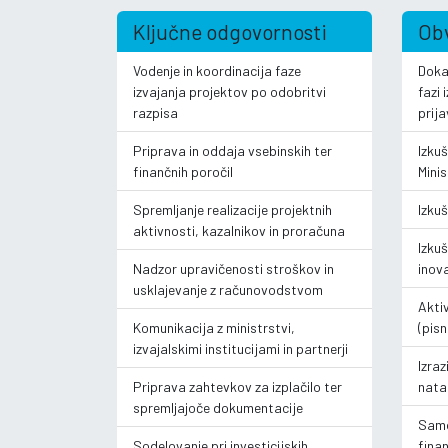
Ključne odgovornosti
Obv
Vodenje in koordinacija faze
Dokaz
izvajanja projektov po odobritvi
fazi 
razpisa
prija
Priprava in oddaja vsebinskih ter
Izku
finančnih poročil
Mini
Spremljanje realizacije projektnih
Izkuš
aktivnosti, kazalnikov in proračuna
Izkuš
Nadzor upravičenosti stroškov in
inova
usklajevanje z računovodstvom
Akti
Komunikacija z ministrstvi,
(pisn
izvajalskimi institucijami in partnerji
Izraz
Priprava zahtevkov za izplačilo ter
nata
spremljajoče dokumentacije
Samo
Sodelovanje pri investicijskih
finan