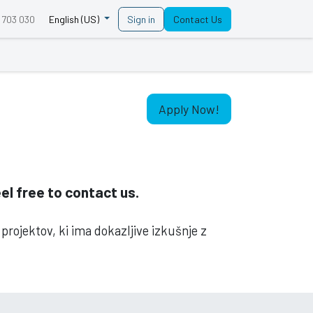
 703 030
Sign in
Contact Us
English (US)
Apply Now!
eel free to contact us.
projektov, ki ima dokazljive izkušnje z