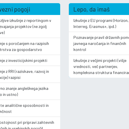
ezni pogoji
Lepo, da imaš
ljive izkušnje z reportingom v
Izkušnje z EU programi (Horizon,
izvajanja projektov (ne zgolj
Interreg, Erasmus+, ipd.)
ve)
Poznavanje pravil državnih pom
šnje s poročanjem na razpisih
javnega naročanja in finančnih
strstva za gospodarstvo
kontrol
nje z investicijskimi projekti
Izkušnje z večjimi projekti (višje
vrednosti, več partnerjev,
nje z RRI (raziskave, razvoj in
kompleksna struktura financira
cije) razpisi
vno znanje angleškega jezika
o in ustno)
ite analitične sposobnosti in
nčnost
stojnost pri pripravi zahtevnih
čnih in vsebinskih poročil